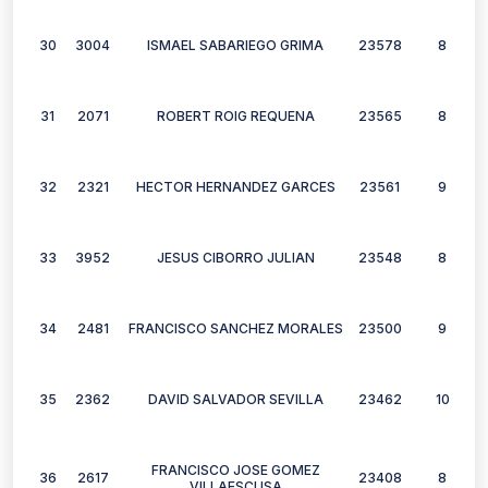
30
3004
ISMAEL SABARIEGO GRIMA
23578
8
31
2071
ROBERT ROIG REQUENA
23565
8
32
2321
HECTOR HERNANDEZ GARCES
23561
9
33
3952
JESUS CIBORRO JULIAN
23548
8
34
2481
FRANCISCO SANCHEZ MORALES
23500
9
35
2362
DAVID SALVADOR SEVILLA
23462
10
FRANCISCO JOSE GOMEZ
36
2617
23408
8
VILLAESCUSA