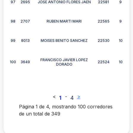
97
2695
JOSE ANTONIO FLORES JAEN
22581
9
98
2707
RUBEN MARTI MARI
22565
9
99
8013
MOISES BENITO SANCHEZ
22530
10
FRANCISCO JAVIER LOPEZ
100
3649
22524
10
DORADO
<
-
>
1
4
Página 1 de 4, mostrando 100 corredores
de un total de 349