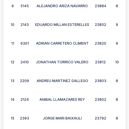
9
5145
ALEJANDRO ARIZA NAVARRO
23884
8
10
2143
EDUARDO MILLAN ESTERELLES
23852
9
11
6301
ADRIAN CARRETERO CLIMENT
23820
9
12
2410
JONATHAN TORRICO VALERO
23812
10
13
2209
ANDREU MARTINEZ GALLEGO
23803
8
14
2124
ANIBAL LLAMAZARES REY
23802
8
15
2393
JORGE MARI BAIXAULI
23792
8