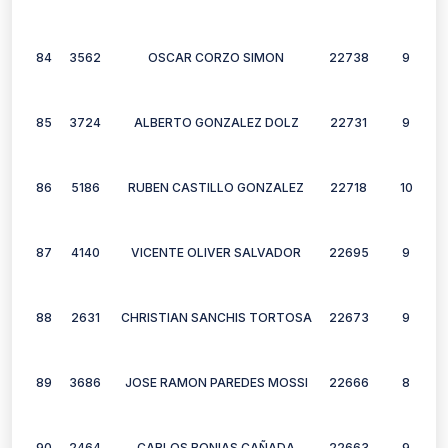
84
3562
OSCAR CORZO SIMON
22738
9
85
3724
ALBERTO GONZALEZ DOLZ
22731
9
86
5186
RUBEN CASTILLO GONZALEZ
22718
10
87
4140
VICENTE OLIVER SALVADOR
22695
9
88
2631
CHRISTIAN SANCHIS TORTOSA
22673
9
89
3686
JOSE RAMON PAREDES MOSSI
22666
8
90
2464
CARLOS BONIAS CAÑADA
22663
9