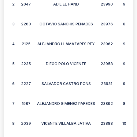
2
2047
ADIL EL HAND
23990
9
3
2263
OCTAVIO SANCHIS PENADES
23976
8
4
2125
ALEJANDRO LLAMAZARES REY
23962
9
5
2235
DIEGO POLO VICENTE
23958
9
6
2227
SALVADOR CASTRO PONS
23931
9
7
1987
ALEJANDRO GIMENEZ PAREDES
23892
8
8
2039
VICENTE VILLALBA JATIVA
23888
10