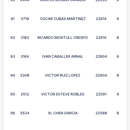
91
3719
OSCAR CUBAS MARTINEZ
22614
9
92
3183
RICARDO MONTULL CRESPO
22610
8
93
3164
IVAN CABALLER ARNAL
22604
9
94
3308
VICTOR RUIZ LOPEZ
22604
8
95
2512
VICTOR ESTEVE ROBLES
22591
9
96
3524
XL CHEN GARCIA
22588
8