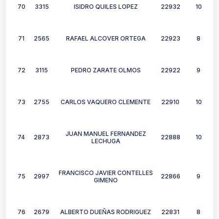
70
3315
ISIDRO QUILES LOPEZ
22932
10
71
2565
RAFAEL ALCOVER ORTEGA
22923
8
72
3115
PEDRO ZARATE OLMOS
22922
9
73
2755
CARLOS VAQUERO CLEMENTE
22910
10
JUAN MANUEL FERNANDEZ
74
2873
22888
10
LECHUGA
FRANCISCO JAVIER CONTELLES
75
2997
22866
9
GIMENO
76
2679
ALBERTO DUEÑAS RODRIGUEZ
22831
8