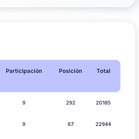
Participación
Posición
Total
9
292
20185
9
67
22944