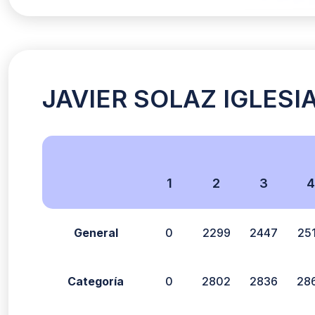
JAVIER SOLAZ IGLESIAS
1
2
3
4
General
0
2299
2447
25
Categoría
0
2802
2836
28