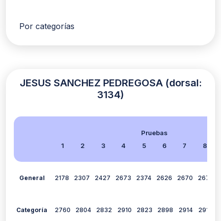
Por categorías
JESUS SANCHEZ PEDREGOSA (dorsal:
3134)
Pruebas
1
2
3
4
5
6
7
8
General
2178
2307
2427
2673
2374
2626
2670
2679
Categoría
2760
2804
2832
2910
2823
2898
2914
2910