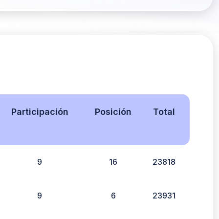
Participación
Posición
Total
9
16
23818
9
6
23931