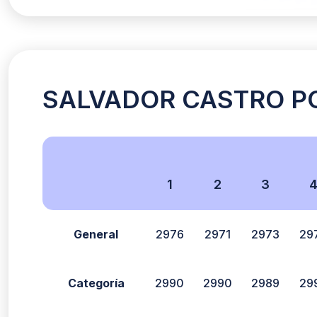
SALVADOR CASTRO PON
1
2
3
General
2976
2971
2973
29
Categoría
2990
2990
2989
29