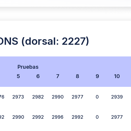
S (dorsal: 2227)
Pruebas
4
5
6
7
8
9
10
76
2973
2982
2990
2977
0
2939
92
2990
2992
2996
2992
0
2977