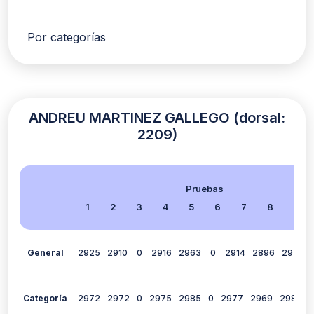
Por categorías
ANDREU MARTINEZ GALLEGO (dorsal:
2209)
Pruebas
1
2
3
4
5
6
7
8
9
General
2925
2910
0
2916
2963
0
2914
2896
2924
Categoría
2972
2972
0
2975
2985
0
2977
2969
2980