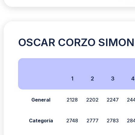
OSCAR CORZO SIMON (
1
2
3
4
General
2128
2202
2247
24
Categoría
2748
2777
2783
28