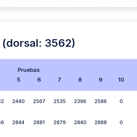
dorsal: 3562)
Pruebas
5
6
7
8
9
10
42
2440
2567
2535
2396
2586
0
46
2844
2881
2879
2840
2888
0