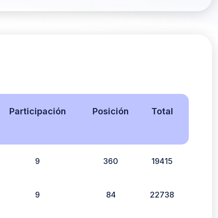
Participación
Posición
Total
9
360
19415
9
84
22738