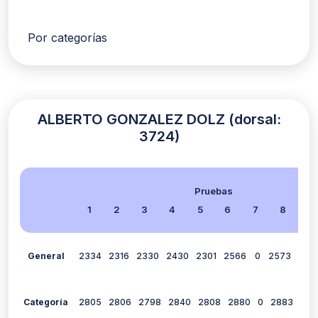
Por categorías
ALBERTO GONZALEZ DOLZ (dorsal:
3724)
Pruebas
1
2
3
4
5
6
7
8
9
General
2334
2316
2330
2430
2301
2566
0
2573
265
Categoría
2805
2806
2798
2840
2808
2880
0
2883
291