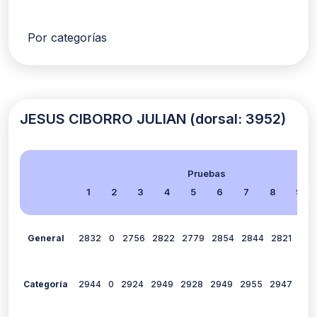
Por categorías
JESUS CIBORRO JULIAN (dorsal: 3952)
Pruebas
1
2
3
4
5
6
7
8
9
General
2832
0
2756
2822
2779
2854
2844
2821
0
Categoría
2944
0
2924
2949
2928
2949
2955
2947
0