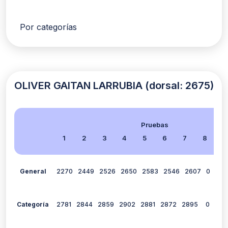
Por categorías
OLIVER GAITAN LARRUBIA (dorsal: 2675)
Pruebas
1
2
3
4
5
6
7
8
9
General
2270
2449
2526
2650
2583
2546
2607
0
257
Categoría
2781
2844
2859
2902
2881
2872
2895
0
28