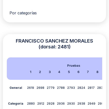
Por categorías
FRANCISCO SANCHEZ MORALES
(dorsal: 2481)
Pruebas
1
2
3
4
5
6
7
8
9
General
2619
2698
2779
2788
2793
2824
2817
2837
Categoría
2880
2912
2928
2936
2930
2938
2949
2953