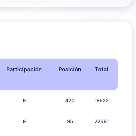
Participación
Posición
Total
9
420
18622
9
95
22591