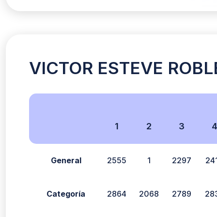
VICTOR ESTEVE ROBLES
1
2
3
General
2555
1
2297
24
Categoría
2864
2068
2789
28