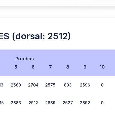
 (dorsal: 2512)
Pruebas
4
5
6
7
8
9
10
13
2589
2704
2575
893
2596
0
35
2883
2912
2889
2527
2892
0