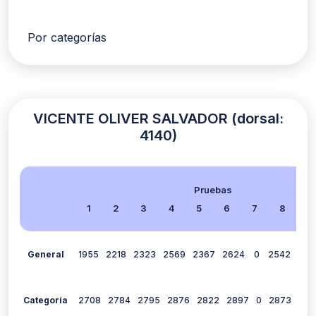
Por categorías
VICENTE OLIVER SALVADOR (dorsal:
4140)
Pruebas
1
2
3
4
5
6
7
8
9
General
1955
2218
2323
2569
2367
2624
0
2542
194
Categoría
2708
2784
2795
2876
2822
2897
0
2873
274