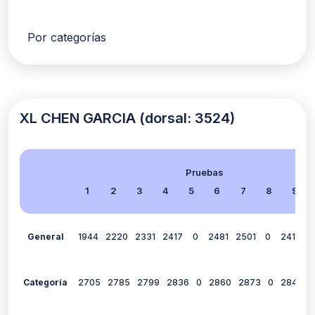
Por categorías
XL CHEN GARCIA (dorsal: 3524)
Pruebas
1
2
3
4
5
6
7
8
9
General
1944
2220
2331
2417
0
2481
2501
0
2410
2
Categoría
2705
2785
2799
2836
0
2860
2873
0
2849