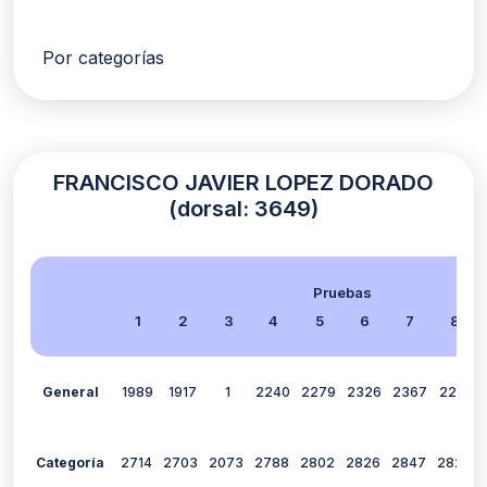
Por categorías
FRANCISCO JAVIER LOPEZ DORADO
(dorsal: 3649)
Pruebas
1
2
3
4
5
6
7
8
General
1989
1917
1
2240
2279
2326
2367
2291
Categoría
2714
2703
2073
2788
2802
2826
2847
2820