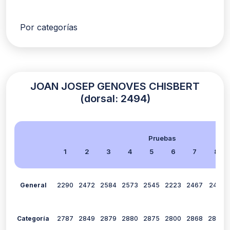
Por categorías
JOAN JOSEP GENOVES CHISBERT
(dorsal: 2494)
Pruebas
1
2
3
4
5
6
7
8
General
2290
2472
2584
2573
2545
2223
2467
2461
Categoría
2787
2849
2879
2880
2875
2800
2868
2854