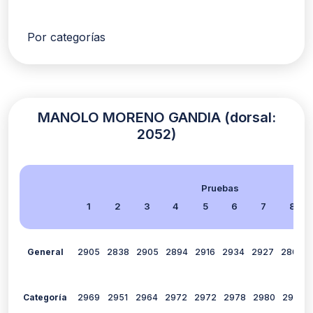
Por categorías
MANOLO MORENO GANDIA (dorsal:
2052)
Pruebas
1
2
3
4
5
6
7
8
General
2905
2838
2905
2894
2916
2934
2927
2805
Categoría
2969
2951
2964
2972
2972
2978
2980
2943