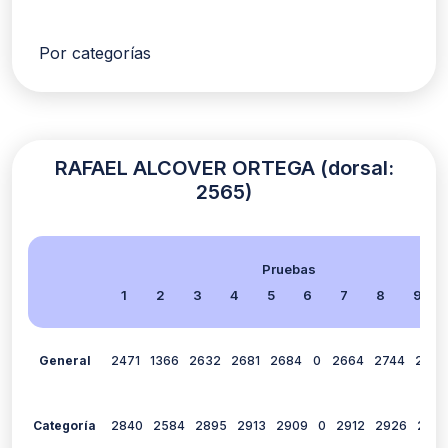
Por categorías
RAFAEL ALCOVER ORTEGA (dorsal:
2565)
Pruebas
1
2
3
4
5
6
7
8
9
General
2471
1366
2632
2681
2684
0
2664
2744
2794
Categoría
2840
2584
2895
2913
2909
0
2912
2926
294