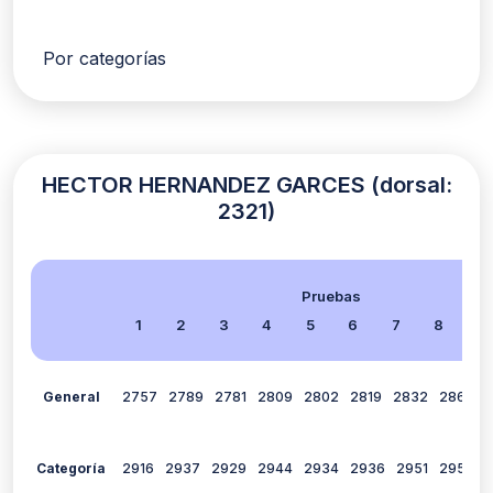
Por categorías
HECTOR HERNANDEZ GARCES (dorsal:
2321)
Pruebas
1
2
3
4
5
6
7
8
9
General
2757
2789
2781
2809
2802
2819
2832
2863
Categoría
2916
2937
2929
2944
2934
2936
2951
2959