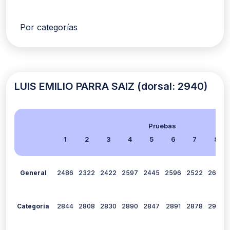
Por categorías
LUIS EMILIO PARRA SAIZ (dorsal: 2940)
Pruebas
1
2
3
4
5
6
7
8
General
2486
2322
2422
2597
2445
2596
2522
2666
Categoría
2844
2808
2830
2890
2847
2891
2878
2907