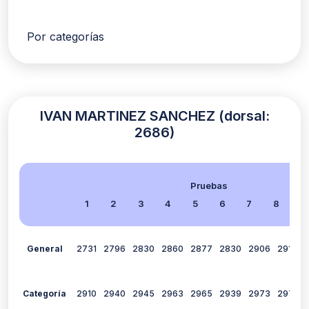
Por categorías
IVAN MARTINEZ SANCHEZ (dorsal:
2686)
Pruebas
1
2
3
4
5
6
7
8
9
General
2731
2796
2830
2860
2877
2830
2906
2918
Categoría
2910
2940
2945
2963
2965
2939
2973
2977