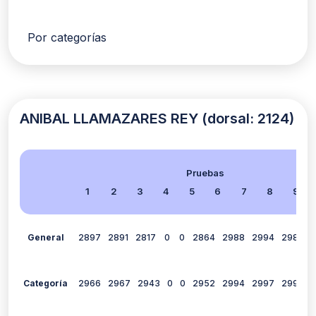
Por categorías
ANIBAL LLAMAZARES REY (dorsal: 2124)
Pruebas
1
2
3
4
5
6
7
8
9
General
2897
2891
2817
0
0
2864
2988
2994
2981
2
Categoría
2966
2967
2943
0
0
2952
2994
2997
2991
2