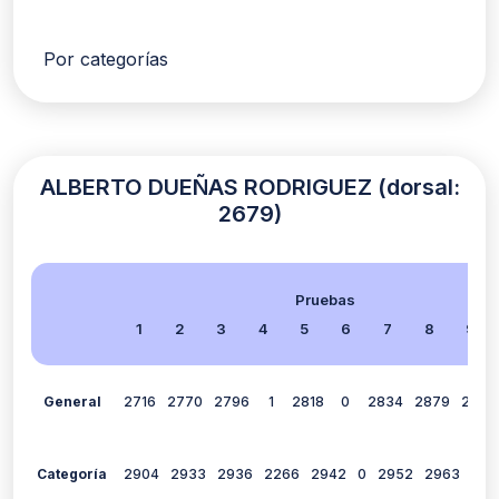
Por categorías
ALBERTO DUEÑAS RODRIGUEZ (dorsal:
2679)
Pruebas
1
2
3
4
5
6
7
8
9
General
2716
2770
2796
1
2818
0
2834
2879
2748
Categoría
2904
2933
2936
2266
2942
0
2952
2963
293