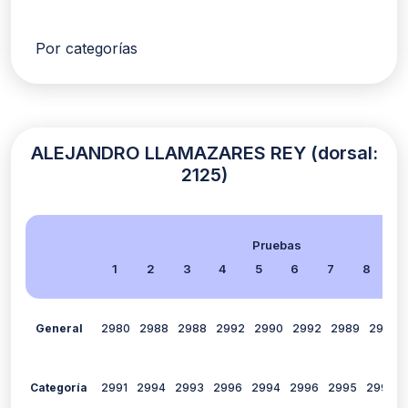
Por categorías
ALEJANDRO LLAMAZARES REY (dorsal:
2125)
Pruebas
1
2
3
4
5
6
7
8
9
General
2980
2988
2988
2992
2990
2992
2989
2996
Categoría
2991
2994
2993
2996
2994
2996
2995
2998