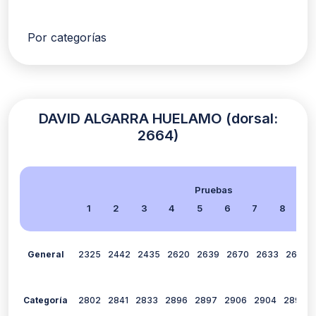
Por categorías
DAVID ALGARRA HUELAMO (dorsal:
2664)
Pruebas
1
2
3
4
5
6
7
8
9
General
2325
2442
2435
2620
2639
2670
2633
2610
Categoría
2802
2841
2833
2896
2897
2906
2904
2893