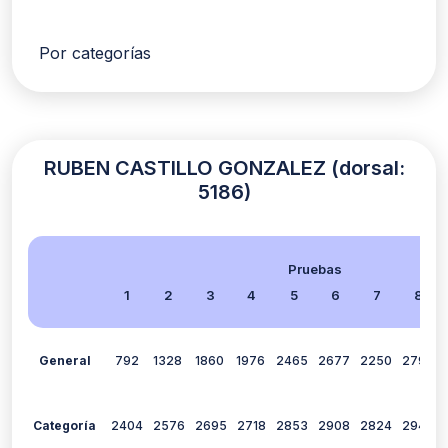
Por categorías
RUBEN CASTILLO GONZALEZ (dorsal:
5186)
Pruebas
1
2
3
4
5
6
7
8
General
792
1328
1860
1976
2465
2677
2250
2797
Categoría
2404
2576
2695
2718
2853
2908
2824
2940