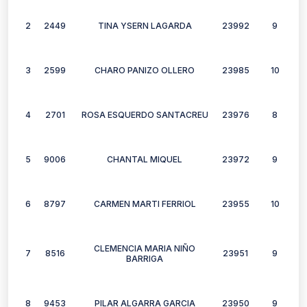
2
2449
TINA YSERN LAGARDA
23992
9
3
2599
CHARO PANIZO OLLERO
23985
10
4
2701
ROSA ESQUERDO SANTACREU
23976
8
5
9006
CHANTAL MIQUEL
23972
9
6
8797
CARMEN MARTI FERRIOL
23955
10
CLEMENCIA MARIA NIÑO
7
8516
23951
9
BARRIGA
8
9453
PILAR ALGARRA GARCIA
23950
9