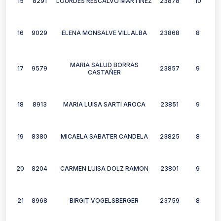
15
8291
LOURDES RESCALVO MARTINEZ
23878
10
16
9029
ELENA MONSALVE VILLALBA
23868
8
MARIA SALUD BORRAS
17
9579
23857
9
CASTAÑER
18
8913
MARIA LUISA SARTI AROCA
23851
9
19
8380
MICAELA SABATER CANDELA
23825
8
20
8204
CARMEN LUISA DOLZ RAMON
23801
9
21
8968
BIRGIT VOGELSBERGER
23759
8