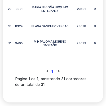
MARIA BEGOÑA URQUIJO
29
8821
23681
9
ESTEBANEZ
30
8324
BLASA SANCHEZ VARGAS
23678
8
M H PALOMA MORENO
31
9465
23673
9
CASTAÑO
<
-
>
1
Página 1 de 1, mostrando 31 corredores
de un total de 31