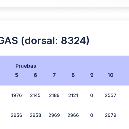
S (dorsal: 8324)
Pruebas
5
6
7
8
9
10
1976
2145
2189
2121
0
2557
2956
2958
2969
2966
0
2979