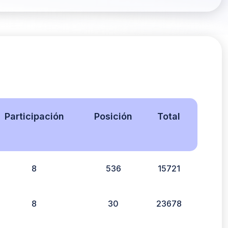
Participación
Posición
Total
8
536
15721
8
30
23678