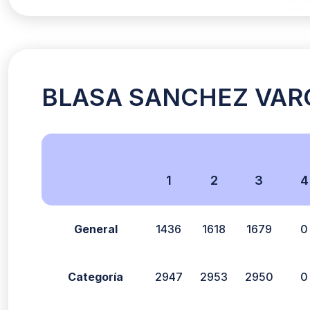
BLASA SANCHEZ VARGA
1
2
3
4
General
1436
1618
1679
0
Categoría
2947
2953
2950
0