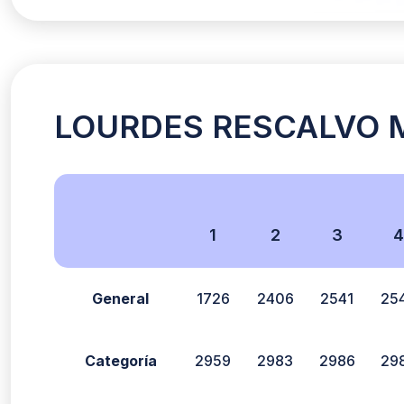
LOURDES RESCALVO MA
1
2
3
General
1726
2406
2541
25
Categoría
2959
2983
2986
29