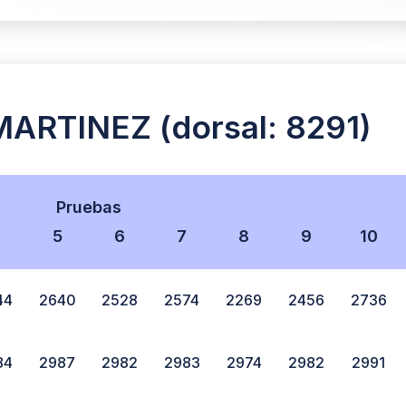
RTINEZ (dorsal: 8291)
Pruebas
4
5
6
7
8
9
10
44
2640
2528
2574
2269
2456
2736
84
2987
2982
2983
2974
2982
2991