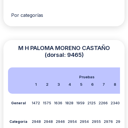
Por categorías
M H PALOMA MORENO CASTAÑO
(dorsal: 9465)
Pruebas
1
2
3
4
5
6
7
8
9
General
1472
1575
1636
1828
1959
2125
2266
2340
21
Categoría
2948
2948
2946
2954
2954
2955
2976
2976