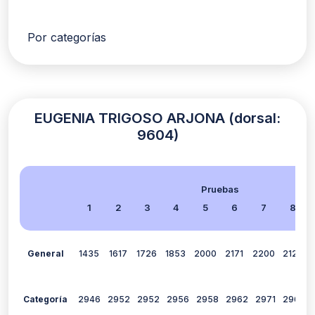
Por categorías
EUGENIA TRIGOSO ARJONA (dorsal:
9604)
Pruebas
1
2
3
4
5
6
7
8
General
1435
1617
1726
1853
2000
2171
2200
2124
Categoría
2946
2952
2952
2956
2958
2962
2971
2967