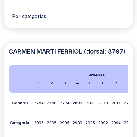
Por categorías
CARMEN MARTI FERRIOL (dorsal: 8797)
Pruebas
1
2
3
4
5
6
7
8
General
2754
2760
2774
2693
2819
2778
2817
2785
Categoría
2995
2995
2995
2989
2995
2992
2994
2994