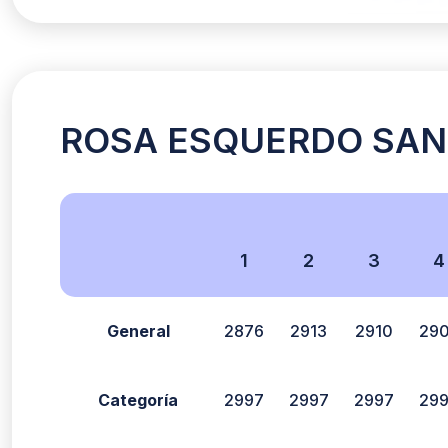
ROSA ESQUERDO SANTA
1
2
3
4
General
2876
2913
2910
29
Categoría
2997
2997
2997
29