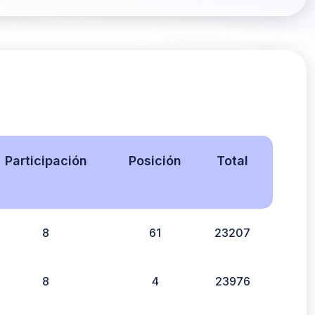
Participación
Posición
Total
8
61
23207
8
4
23976