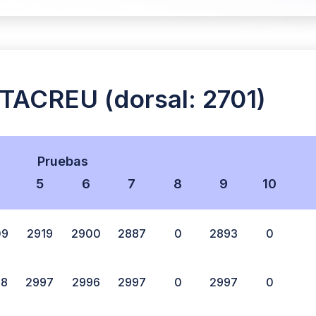
CREU (dorsal: 2701)
Pruebas
5
6
7
8
9
10
09
2919
2900
2887
0
2893
0
98
2997
2996
2997
0
2997
0