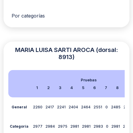
Por categorías
MARIA LUISA SARTI AROCA (dorsal:
8913)
Pruebas
1
2
3
4
5
6
7
8
9
General
2260
2417
2241
2404
2464
2551
0
2485
2348
Categoría
2977
2984
2975
2981
2981
2983
0
2981
2974