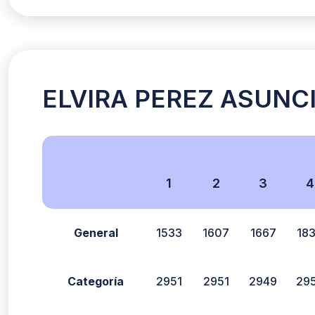
ELVIRA PEREZ ASUNCIO
1
2
3
4
General
1533
1607
1667
18
Categoría
2951
2951
2949
29