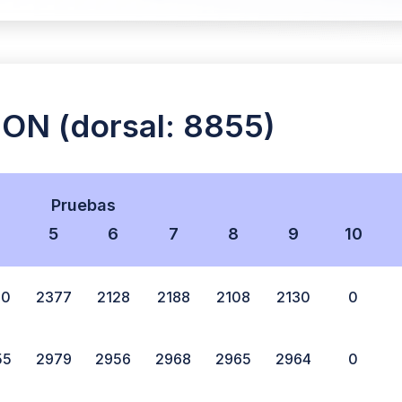
N (dorsal: 8855)
Pruebas
5
6
7
8
9
10
30
2377
2128
2188
2108
2130
0
55
2979
2956
2968
2965
2964
0