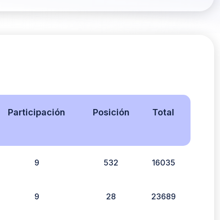
Participación
Posición
Total
9
532
16035
9
28
23689