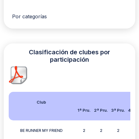
Por categorías
Clasificación de clubes por
participación
Club
1ª Pru.
2ª Pru.
3ª Pru.
4ª Pr
BE RUNNER MY FRIEND
2
2
2
2