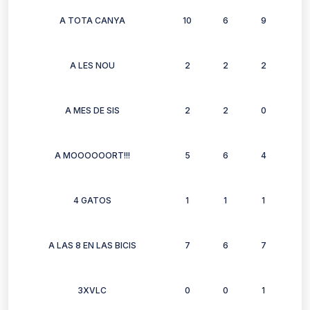
A TOTA CANYA
10
6
9
7
A LES NOU
2
2
2
2
A MES DE SIS
2
2
0
2
A MOOOOOORT!!!
5
6
4
4
4 GATOS
1
1
1
1
A LAS 8 EN LAS BICIS
7
6
7
7
3XVLC
0
0
1
0