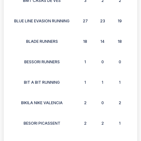
BMT CASAS DE VES
3
2
2
3
BLUE LINE EVASION RUNNING
27
23
19
20
BLADE RUNNERS
18
14
18
14
BESSORI RUNNERS
1
0
0
0
BIT A BIT RUNNING
1
1
1
1
BIKILA NIKE VALENCIA
2
0
2
0
BESORI PICASSENT
2
2
1
1