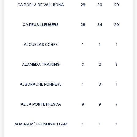
CA POBLA DE VALLBONA
28
30
29
26
CA PEUS LLEUGERS
28
34
29
30
ALCUBLAS CORRE
1
1
1
1
ALAMEDA TRAINING
3
2
3
3
ALBORACHE RUNNERS
1
3
1
0
AE LA PORTE FRESCA
9
9
7
8
ACABAOÂ´S RUNNING TEAM
1
1
1
0