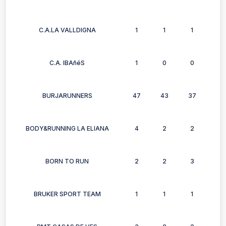
C.A.LA VALLDIGNA
1
1
1
1
C.A. IBAñéS
1
0
0
0
BURJARUNNERS
47
43
37
37
BODY&RUNNING LA ELIANA
4
2
2
1
BORN TO RUN
2
2
3
0
BRUKER SPORT TEAM
1
1
1
1