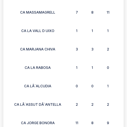
CA MASSAMAGRELL
7
8
11
8
CA LA VALL D UIXO
1
1
1
0
CA MARJANA CHIVA
3
3
2
2
CA LA RABOSA
1
1
0
0
CA LÂ´ALCUDIA
0
0
1
1
CA LÂ´ASSUT DÂ´ANTELLA
2
2
2
2
CA JORGE BONORA
11
8
9
9