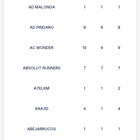
AD MALONDA
1
1
1
1
AD PINDARO
8
6
8
7
AC WONDER
10
9
9
8
ABSOLUT RUNNERS
7
7
7
6
A7ELKM
1
1
2
2
AAA3D
4
1
4
0
ABEJARRUCOS
1
1
1
1