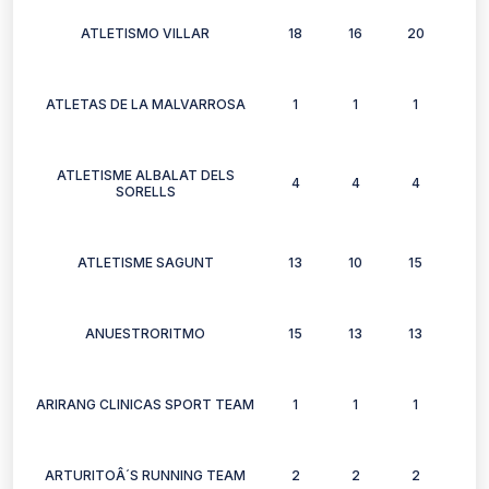
ATLETISMO VILLAR
18
16
20
14
ATLETAS DE LA MALVARROSA
1
1
1
1
ATLETISME ALBALAT DELS
4
4
4
2
SORELLS
ATLETISME SAGUNT
13
10
15
7
ANUESTRORITMO
15
13
13
9
ARIRANG CLINICAS SPORT TEAM
1
1
1
0
ARTURITOÂ´S RUNNING TEAM
2
2
2
2