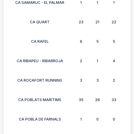
CA SAMARUC - EL PALMAR
1
1
1
1
CA QUART
23
21
22
25
CA RAFEL
6
5
5
6
CA RIBAPEU - RIBARROJA
2
1
4
2
CA ROCAFORT RUNNING
3
3
2
3
CA POBLATS MARITIMS
35
26
33
20
CA POBLA DE FARNALS
1
0
0
0