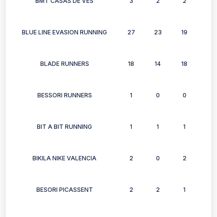
BMT CASAS DE VES
3
2
2
3
BLUE LINE EVASION RUNNING
27
23
19
20
BLADE RUNNERS
18
14
18
14
BESSORI RUNNERS
1
0
0
0
BIT A BIT RUNNING
1
1
1
1
BIKILA NIKE VALENCIA
2
0
2
0
BESORI PICASSENT
2
2
1
1