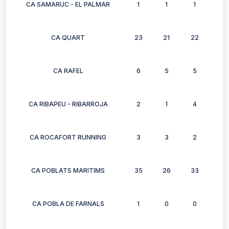
CA SAMARUC - EL PALMAR
1
1
1
1
CA QUART
23
21
22
25
CA RAFEL
6
5
5
6
CA RIBAPEU - RIBARROJA
2
1
4
2
CA ROCAFORT RUNNING
3
3
2
3
CA POBLATS MARITIMS
35
26
33
20
CA POBLA DE FARNALS
1
0
0
0