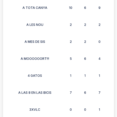
A TOTA CANYA
10
6
9
7
A LES NOU
2
2
2
2
A MES DE SIS
2
2
0
2
A MOOOOOORT!!!
5
6
4
4
4 GATOS
1
1
1
1
A LAS 8 EN LAS BICIS
7
6
7
7
3XVLC
0
0
1
0