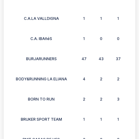
C.A.LA VALLDIGNA
1
1
1
1
C.A. IBAñéS
1
0
0
0
BURJARUNNERS
47
43
37
37
BODY&RUNNING LA ELIANA
4
2
2
1
BORN TO RUN
2
2
3
0
BRUKER SPORT TEAM
1
1
1
1