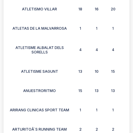
ATLETISMO VILLAR
18
16
20
14
ATLETAS DE LA MALVARROSA
1
1
1
1
ATLETISME ALBALAT DELS
4
4
4
2
SORELLS
ATLETISME SAGUNT
13
10
15
7
ANUESTRORITMO
15
13
13
9
ARIRANG CLINICAS SPORT TEAM
1
1
1
0
ARTURITOÂ´S RUNNING TEAM
2
2
2
2