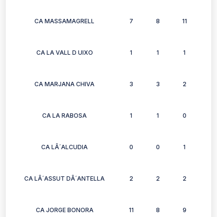
CA MASSAMAGRELL
7
8
11
8
CA LA VALL D UIXO
1
1
1
0
CA MARJANA CHIVA
3
3
2
2
CA LA RABOSA
1
1
0
0
CA LÂ´ALCUDIA
0
0
1
1
CA LÂ´ASSUT DÂ´ANTELLA
2
2
2
2
CA JORGE BONORA
11
8
9
9