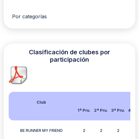
Por categorías
Clasificación de clubes por
participación
Club
1ª Pru.
2ª Pru.
3ª Pru.
4ª Pr
BE RUNNER MY FRIEND
2
2
2
2