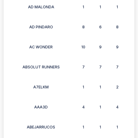
AD MALONDA
1
1
1
1
AD PINDARO
8
6
8
7
AC WONDER
10
9
9
8
ABSOLUT RUNNERS
7
7
7
6
A7ELKM
1
1
2
2
AAA3D
4
1
4
0
ABEJARRUCOS
1
1
1
1