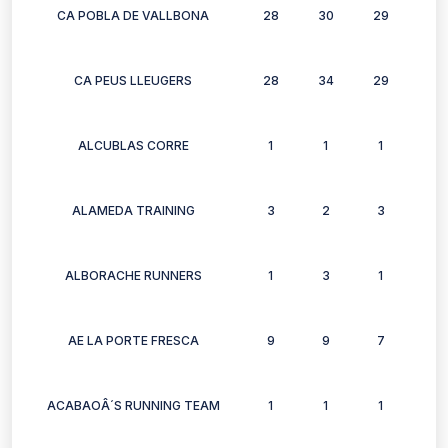
CA POBLA DE VALLBONA
28
30
29
26
CA PEUS LLEUGERS
28
34
29
30
ALCUBLAS CORRE
1
1
1
1
ALAMEDA TRAINING
3
2
3
3
ALBORACHE RUNNERS
1
3
1
0
AE LA PORTE FRESCA
9
9
7
8
ACABAOÂ´S RUNNING TEAM
1
1
1
0