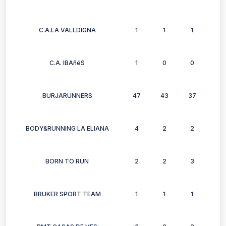
C.A.LA VALLDIGNA
1
1
1
1
C.A. IBAñéS
1
0
0
0
BURJARUNNERS
47
43
37
37
BODY&RUNNING LA ELIANA
4
2
2
1
BORN TO RUN
2
2
3
0
BRUKER SPORT TEAM
1
1
1
1