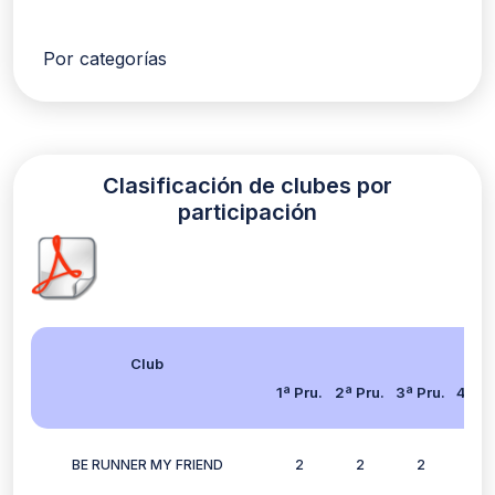
Por categorías
Clasificación de clubes por
participación
Club
1ª Pru.
2ª Pru.
3ª Pru.
4ª Pr
BE RUNNER MY FRIEND
2
2
2
2