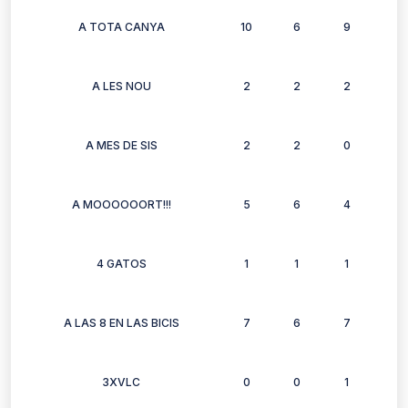
A TOTA CANYA
10
6
9
7
A LES NOU
2
2
2
2
A MES DE SIS
2
2
0
2
A MOOOOOORT!!!
5
6
4
4
4 GATOS
1
1
1
1
A LAS 8 EN LAS BICIS
7
6
7
7
3XVLC
0
0
1
0