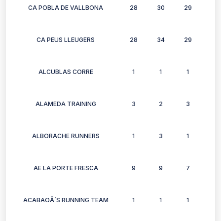
CA POBLA DE VALLBONA
28
30
29
26
CA PEUS LLEUGERS
28
34
29
30
ALCUBLAS CORRE
1
1
1
1
ALAMEDA TRAINING
3
2
3
3
ALBORACHE RUNNERS
1
3
1
0
AE LA PORTE FRESCA
9
9
7
8
ACABAOÂ´S RUNNING TEAM
1
1
1
0