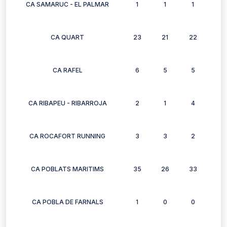
CA SAMARUC - EL PALMAR
1
1
1
1
CA QUART
23
21
22
25
CA RAFEL
6
5
5
6
CA RIBAPEU - RIBARROJA
2
1
4
2
CA ROCAFORT RUNNING
3
3
2
3
CA POBLATS MARITIMS
35
26
33
20
CA POBLA DE FARNALS
1
0
0
0