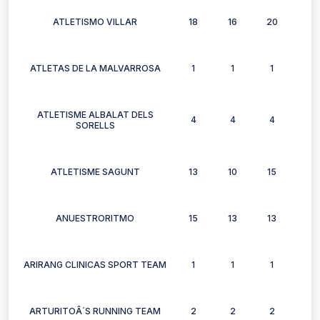
ATLETISMO VILLAR
18
16
20
14
ATLETAS DE LA MALVARROSA
1
1
1
1
ATLETISME ALBALAT DELS
4
4
4
2
SORELLS
ATLETISME SAGUNT
13
10
15
7
ANUESTRORITMO
15
13
13
9
ARIRANG CLINICAS SPORT TEAM
1
1
1
0
ARTURITOÂ´S RUNNING TEAM
2
2
2
2