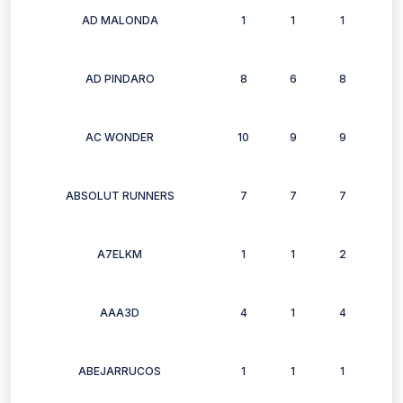
AD MALONDA
1
1
1
1
AD PINDARO
8
6
8
7
AC WONDER
10
9
9
8
ABSOLUT RUNNERS
7
7
7
6
A7ELKM
1
1
2
2
AAA3D
4
1
4
0
ABEJARRUCOS
1
1
1
1