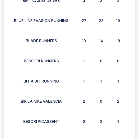
BMT CASAS DE VES
3
2
2
3
BLUE LINE EVASION RUNNING
27
23
19
20
BLADE RUNNERS
18
14
18
14
BESSORI RUNNERS
1
0
0
0
BIT A BIT RUNNING
1
1
1
1
BIKILA NIKE VALENCIA
2
0
2
0
BESORI PICASSENT
2
2
1
1