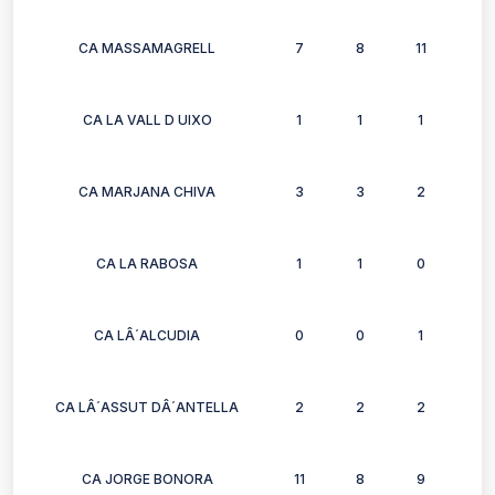
CA MASSAMAGRELL
7
8
11
8
CA LA VALL D UIXO
1
1
1
0
CA MARJANA CHIVA
3
3
2
2
CA LA RABOSA
1
1
0
0
CA LÂ´ALCUDIA
0
0
1
1
CA LÂ´ASSUT DÂ´ANTELLA
2
2
2
2
CA JORGE BONORA
11
8
9
9