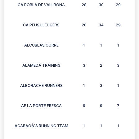
CA POBLA DE VALLBONA
28
30
29
26
CA PEUS LLEUGERS
28
34
29
30
ALCUBLAS CORRE
1
1
1
1
ALAMEDA TRAINING
3
2
3
3
ALBORACHE RUNNERS
1
3
1
0
AE LA PORTE FRESCA
9
9
7
8
ACABAOÂ´S RUNNING TEAM
1
1
1
0