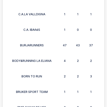
C.A.LA VALLDIGNA
1
1
1
1
C.A. IBAñéS
1
0
0
0
BURJARUNNERS
47
43
37
37
BODY&RUNNING LA ELIANA
4
2
2
1
BORN TO RUN
2
2
3
0
BRUKER SPORT TEAM
1
1
1
1