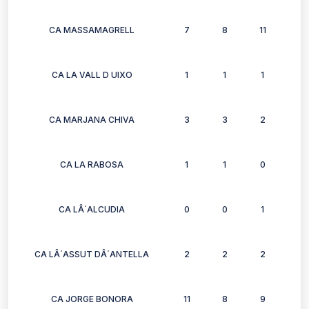
CA MASSAMAGRELL
7
8
11
8
CA LA VALL D UIXO
1
1
1
0
CA MARJANA CHIVA
3
3
2
2
CA LA RABOSA
1
1
0
0
CA LÂ´ALCUDIA
0
0
1
1
CA LÂ´ASSUT DÂ´ANTELLA
2
2
2
2
CA JORGE BONORA
11
8
9
9