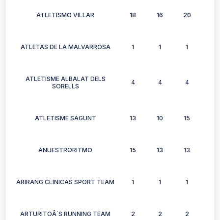
ATLETISMO VILLAR
18
16
20
14
ATLETAS DE LA MALVARROSA
1
1
1
1
ATLETISME ALBALAT DELS
4
4
4
2
SORELLS
ATLETISME SAGUNT
13
10
15
7
ANUESTRORITMO
15
13
13
9
ARIRANG CLINICAS SPORT TEAM
1
1
1
0
ARTURITOÂ´S RUNNING TEAM
2
2
2
2