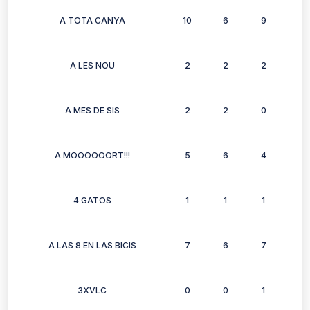
A TOTA CANYA
10
6
9
7
A LES NOU
2
2
2
2
A MES DE SIS
2
2
0
2
A MOOOOOORT!!!
5
6
4
4
4 GATOS
1
1
1
1
A LAS 8 EN LAS BICIS
7
6
7
7
3XVLC
0
0
1
0