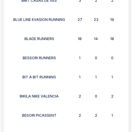
BMT CASAS DE VES
3
2
2
3
BLUE LINE EVASION RUNNING
27
23
19
20
BLADE RUNNERS
18
14
18
14
BESSORI RUNNERS
1
0
0
0
BIT A BIT RUNNING
1
1
1
1
BIKILA NIKE VALENCIA
2
0
2
0
BESORI PICASSENT
2
2
1
1