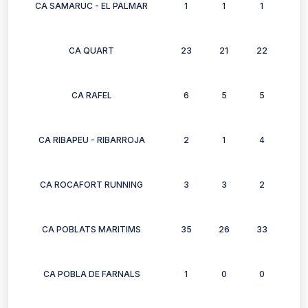
CA SAMARUC - EL PALMAR
1
1
1
1
CA QUART
23
21
22
25
CA RAFEL
6
5
5
6
CA RIBAPEU - RIBARROJA
2
1
4
2
CA ROCAFORT RUNNING
3
3
2
3
CA POBLATS MARITIMS
35
26
33
20
CA POBLA DE FARNALS
1
0
0
0