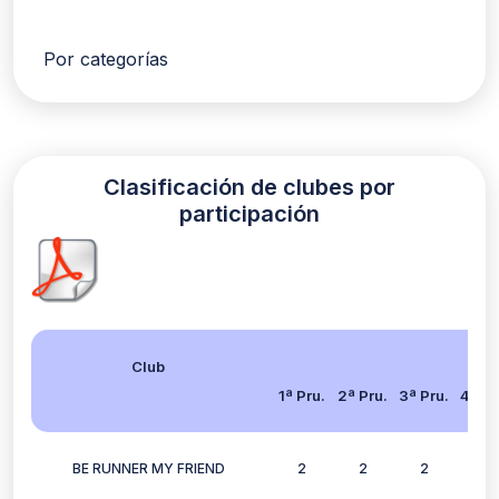
Por categorías
Clasificación de clubes por
participación
Club
1ª Pru.
2ª Pru.
3ª Pru.
4ª Pr
BE RUNNER MY FRIEND
2
2
2
2