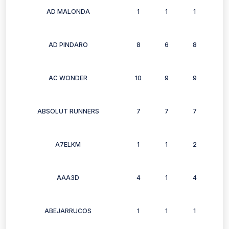
AD MALONDA
1
1
1
1
AD PINDARO
8
6
8
7
AC WONDER
10
9
9
8
ABSOLUT RUNNERS
7
7
7
6
A7ELKM
1
1
2
2
AAA3D
4
1
4
0
ABEJARRUCOS
1
1
1
1