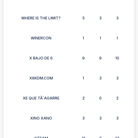
WHERE IS THE LIMIT?
5
3
3
2
WINERCON
1
1
1
1
X BAJO DE 6
9
9
10
9
X6KDM.COM
1
3
3
1
XE QUE TÂ´AGARRE
2
0
2
1
XINO XANO
3
3
3
2