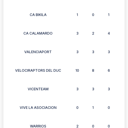
CA BIKILA
1
0
1
1
CA CALAMARDO
3
2
4
4
VALENCIAPORT
3
3
3
3
VELOCIRAPTORS DEL DUC
10
8
6
6
VICENTEAM
3
3
3
3
VIVE LA ASOCIACION
0
1
0
1
WARRIOS
2
0
0
0