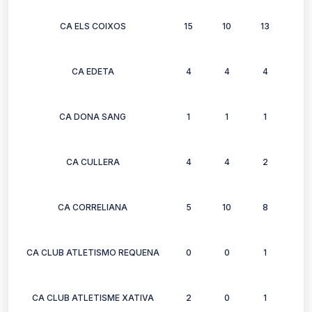
CA ELS COIXOS
15
10
13
12
CA EDETA
4
4
4
2
CA DONA SANG
1
1
1
1
CA CULLERA
4
4
2
2
CA CORRELIANA
5
10
8
6
CA CLUB ATLETISMO REQUENA
0
0
1
1
CA CLUB ATLETISME XATIVA
2
0
1
1