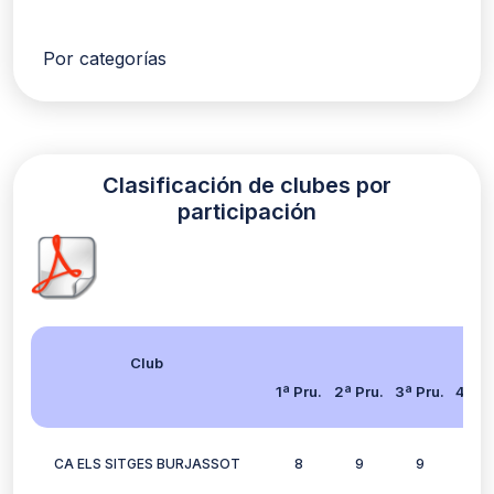
Por categorías
Clasificación de clubes por
participación
Club
1ª Pru.
2ª Pru.
3ª Pru.
4ª Pr
CA ELS SITGES BURJASSOT
8
9
9
11