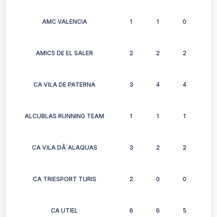
AMC VALENCIA
1
1
0
0
AMICS DE EL SALER
2
2
2
2
CA VILA DE PATERNA
3
4
4
4
ALCUBLAS RUNNING TEAM
1
1
1
1
CA VILA DÂ´ALAQUAS
3
2
2
3
CA TRIESPORT TURIS
2
0
0
2
CA UTIEL
6
6
5
4