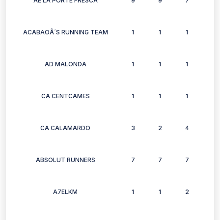
AE LA PORTE FRESCA
9
9
7
8
ACABAOÂ´S RUNNING TEAM
1
1
1
0
AD MALONDA
1
1
1
1
CA CENTCAMES
1
1
1
1
CA CALAMARDO
3
2
4
4
ABSOLUT RUNNERS
7
7
7
6
A7ELKM
1
1
2
2