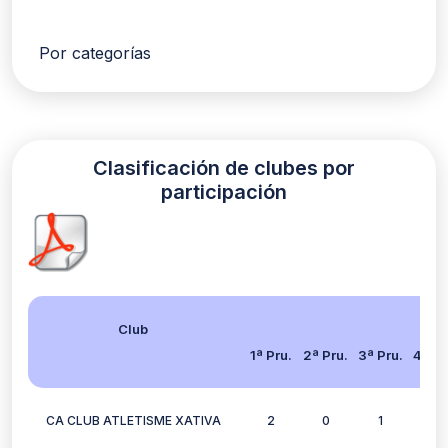
Por categorías
Clasificación de clubes por
participación
Club
1ª Pru.
2ª Pru.
3ª Pru.
4ª Pr
CA CLUB ATLETISME XATIVA
2
0
1
1