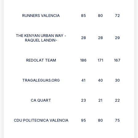
RUNNERS VALENCIA
85
80
72
70
THE KENYAN URBAN WAY -
28
28
29
35
RAQUEL LANDIN-
REDOLAT TEAM
186
171
167
172
TRAGALEGUAS.ORG
41
40
30
22
CA QUART
23
21
22
25
CDU POLITECNICA VALENCIA
95
80
75
72