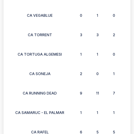
CA VEGABLUE
0
1
0
0
CA TORRENT
3
3
2
3
CA TORTUGA ALGEMESI
1
1
0
0
CA SONEJA
2
0
1
1
CA RUNNING DEAD
9
11
7
0
CA SAMARUC - EL PALMAR
1
1
1
1
CA RAFEL
6
5
5
6