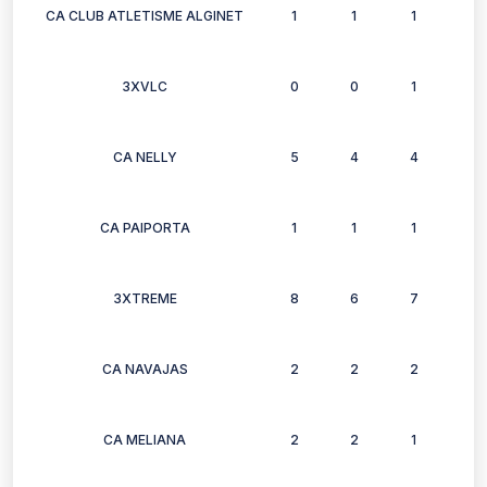
CA CLUB ATLETISME ALGINET
1
1
1
0
3XVLC
0
0
1
0
CA NELLY
5
4
4
4
CA PAIPORTA
1
1
1
1
3XTREME
8
6
7
8
CA NAVAJAS
2
2
2
2
CA MELIANA
2
2
1
1