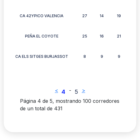
CA 42YPICO VALENCIA
27
14
19
8
PEÑA EL COYOTE
25
16
21
15
CA ELS SITGES BURJASSOT
8
9
9
11
<
-
>
4
5
Página 4 de 5, mostrando 100 corredores
de un total de 431