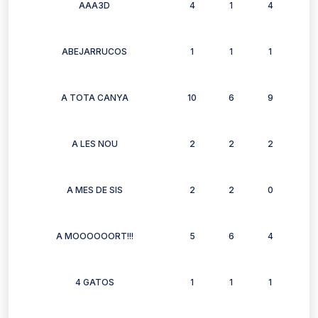
AAA3D
4
1
4
0
ABEJARRUCOS
1
1
1
1
A TOTA CANYA
10
6
9
7
A LES NOU
2
2
2
2
A MES DE SIS
2
2
0
2
A MOOOOOORT!!!
5
6
4
4
4 GATOS
1
1
1
1