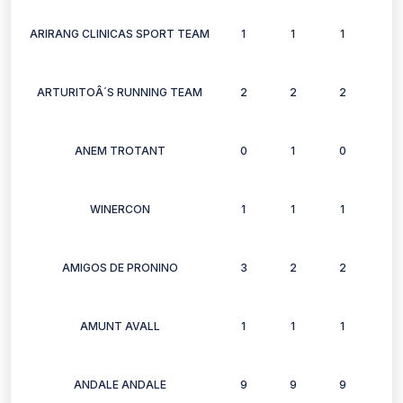
ARIRANG CLINICAS SPORT TEAM
1
1
1
0
ARTURITOÂ´S RUNNING TEAM
2
2
2
2
ANEM TROTANT
0
1
0
1
WINERCON
1
1
1
1
AMIGOS DE PRONINO
3
2
2
3
AMUNT AVALL
1
1
1
1
ANDALE ANDALE
9
9
9
5