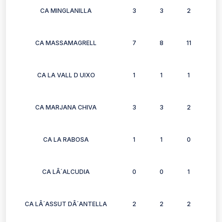
CA MINGLANILLA
3
3
2
3
CA MASSAMAGRELL
7
8
11
8
CA LA VALL D UIXO
1
1
1
0
CA MARJANA CHIVA
3
3
2
2
CA LA RABOSA
1
1
0
0
CA LÂ´ALCUDIA
0
0
1
1
CA LÂ´ASSUT DÂ´ANTELLA
2
2
2
2