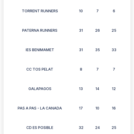
TORRENT RUNNERS
10
7
6
10
PATERNA RUNNERS
31
26
25
27
IES BENIMAMET
31
35
33
26
CC TOS PELAT
8
7
7
7
GALAPAGOS
13
14
12
12
PAS A PAS - LA CANADA
17
10
16
16
CD ES POSIBLE
32
24
25
24