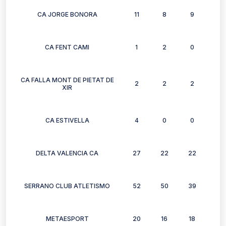
CA JORGE BONORA
11
8
9
9
CA FENT CAMI
1
2
0
1
CA FALLA MONT DE PIETAT DE
2
2
2
2
XIR
CA ESTIVELLA
4
0
0
1
DELTA VALENCIA CA
27
22
22
23
SERRANO CLUB ATLETISMO
52
50
39
32
METAESPORT
20
16
18
13