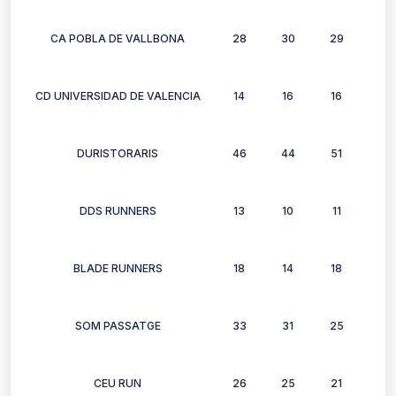
CA POBLA DE VALLBONA
28
30
29
26
CD UNIVERSIDAD DE VALENCIA
14
16
16
18
DURISTORARIS
46
44
51
47
DDS RUNNERS
13
10
11
9
BLADE RUNNERS
18
14
18
14
SOM PASSATGE
33
31
25
24
CEU RUN
26
25
21
22