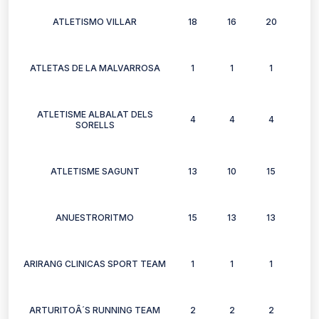
ATLETISMO VILLAR
18
16
20
14
ATLETAS DE LA MALVARROSA
1
1
1
1
ATLETISME ALBALAT DELS
4
4
4
2
SORELLS
ATLETISME SAGUNT
13
10
15
7
ANUESTRORITMO
15
13
13
9
ARIRANG CLINICAS SPORT TEAM
1
1
1
0
ARTURITOÂ´S RUNNING TEAM
2
2
2
2