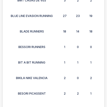
BMT CASAS DE VES
3
2
2
3
BLUE LINE EVASION RUNNING
27
23
19
20
BLADE RUNNERS
18
14
18
14
BESSORI RUNNERS
1
0
0
0
BIT A BIT RUNNING
1
1
1
1
BIKILA NIKE VALENCIA
2
0
2
0
BESORI PICASSENT
2
2
1
1