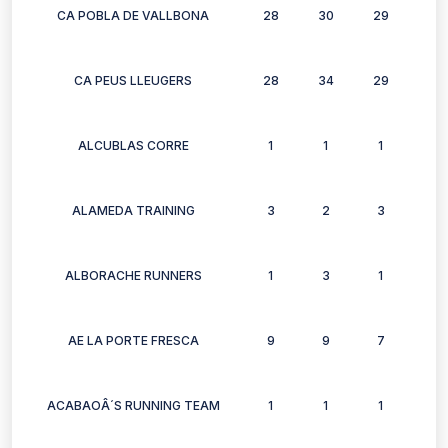
CA POBLA DE VALLBONA
28
30
29
26
CA PEUS LLEUGERS
28
34
29
30
ALCUBLAS CORRE
1
1
1
1
ALAMEDA TRAINING
3
2
3
3
ALBORACHE RUNNERS
1
3
1
0
AE LA PORTE FRESCA
9
9
7
8
ACABAOÂ´S RUNNING TEAM
1
1
1
0