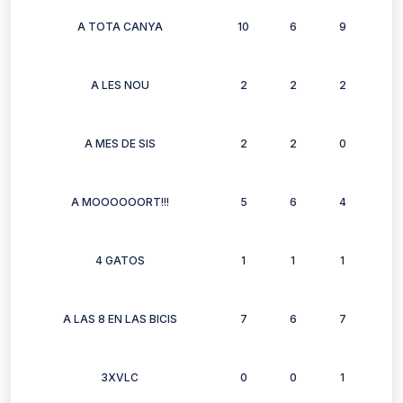
A TOTA CANYA
10
6
9
7
A LES NOU
2
2
2
2
A MES DE SIS
2
2
0
2
A MOOOOOORT!!!
5
6
4
4
4 GATOS
1
1
1
1
A LAS 8 EN LAS BICIS
7
6
7
7
3XVLC
0
0
1
0