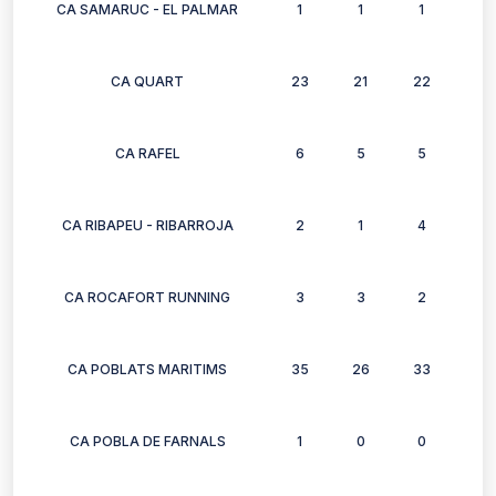
CA SAMARUC - EL PALMAR
1
1
1
1
CA QUART
23
21
22
25
CA RAFEL
6
5
5
6
CA RIBAPEU - RIBARROJA
2
1
4
2
CA ROCAFORT RUNNING
3
3
2
3
CA POBLATS MARITIMS
35
26
33
20
CA POBLA DE FARNALS
1
0
0
0