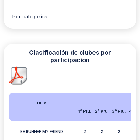
Por categorías
Clasificación de clubes por
participación
Club
1ª Pru.
2ª Pru.
3ª Pru.
4ª Pr
BE RUNNER MY FRIEND
2
2
2
2