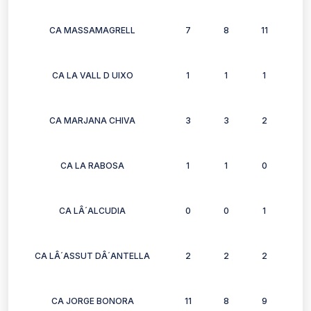
CA MASSAMAGRELL
7
8
11
8
CA LA VALL D UIXO
1
1
1
0
CA MARJANA CHIVA
3
3
2
2
CA LA RABOSA
1
1
0
0
CA LÂ´ALCUDIA
0
0
1
1
CA LÂ´ASSUT DÂ´ANTELLA
2
2
2
2
CA JORGE BONORA
11
8
9
9