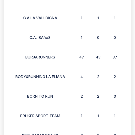
C.A.LA VALLDIGNA
1
1
1
1
C.A. IBAñéS
1
0
0
0
BURJARUNNERS
47
43
37
37
BODY&RUNNING LA ELIANA
4
2
2
1
BORN TO RUN
2
2
3
0
BRUKER SPORT TEAM
1
1
1
1