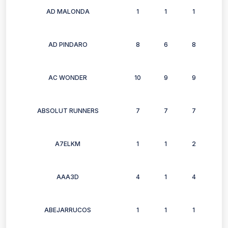
AD MALONDA
1
1
1
1
AD PINDARO
8
6
8
7
AC WONDER
10
9
9
8
ABSOLUT RUNNERS
7
7
7
6
A7ELKM
1
1
2
2
AAA3D
4
1
4
0
ABEJARRUCOS
1
1
1
1