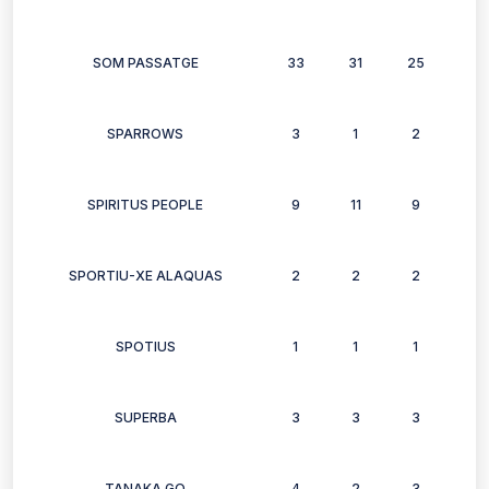
SOM PASSATGE
33
31
25
24
SPARROWS
3
1
2
0
SPIRITUS PEOPLE
9
11
9
6
SPORTIU-XE ALAQUAS
2
2
2
2
SPOTIUS
1
1
1
1
SUPERBA
3
3
3
2
TANAKA GO
4
2
3
3