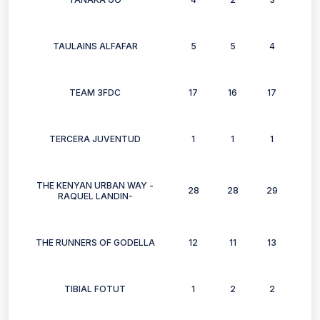
TAULAINS ALFAFAR
5
5
4
4
TEAM 3FDC
17
16
17
12
TERCERA JUVENTUD
1
1
1
1
THE KENYAN URBAN WAY -
28
28
29
35
RAQUEL LANDIN-
THE RUNNERS OF GODELLA
12
11
13
10
TIBIAL FOTUT
1
2
2
2