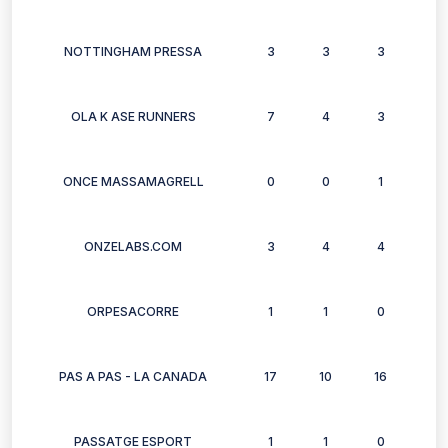
NOTTINGHAM PRESSA
3
3
3
3
OLA K ASE RUNNERS
7
4
3
6
ONCE MASSAMAGRELL
0
0
1
1
ONZELABS.COM
3
4
4
3
ORPESACORRE
1
1
0
0
PAS A PAS - LA CANADA
17
10
16
16
PASSATGE ESPORT
1
1
0
1