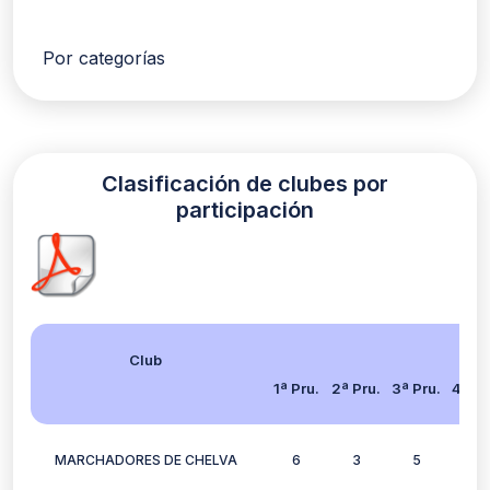
Por categorías
Clasificación de clubes por
participación
Club
1ª Pru.
2ª Pru.
3ª Pru.
4ª Pr
MARCHADORES DE CHELVA
6
3
5
6