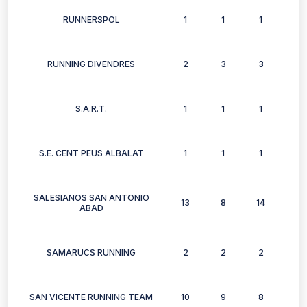
RUNNERSPOL
1
1
1
0
RUNNING DIVENDRES
2
3
3
1
S.A.R.T.
1
1
1
1
S.E. CENT PEUS ALBALAT
1
1
1
0
SALESIANOS SAN ANTONIO
13
8
14
13
ABAD
SAMARUCS RUNNING
2
2
2
1
SAN VICENTE RUNNING TEAM
10
9
8
8