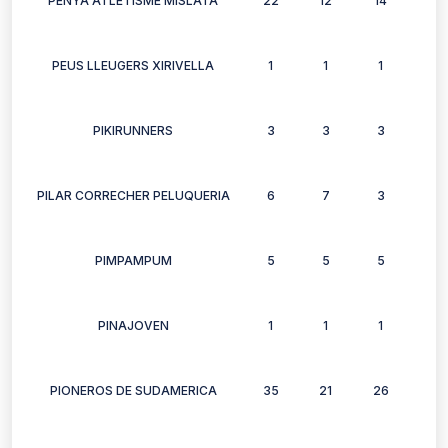
PENYA ATLETISME MISLATA
22
12
14
16
PEUS LLEUGERS XIRIVELLA
1
1
1
1
PIKIRUNNERS
3
3
3
2
PILAR CORRECHER PELUQUERIA
6
7
3
3
PIMPAMPUM
5
5
5
5
PINAJOVEN
1
1
1
1
PIONEROS DE SUDAMERICA
35
21
26
21