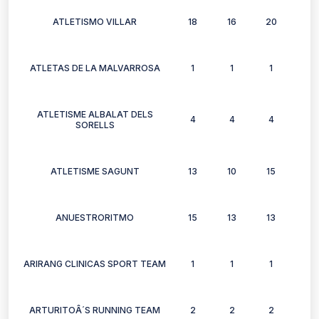
ATLETISMO VILLAR
18
16
20
14
ATLETAS DE LA MALVARROSA
1
1
1
1
ATLETISME ALBALAT DELS
4
4
4
2
SORELLS
ATLETISME SAGUNT
13
10
15
7
ANUESTRORITMO
15
13
13
9
ARIRANG CLINICAS SPORT TEAM
1
1
1
0
ARTURITOÂ´S RUNNING TEAM
2
2
2
2