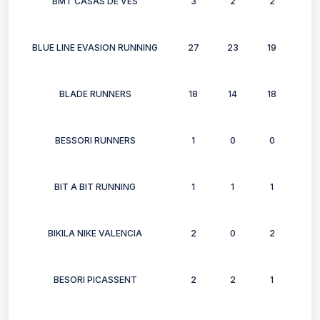
BMT CASAS DE VES
3
2
2
3
BLUE LINE EVASION RUNNING
27
23
19
20
BLADE RUNNERS
18
14
18
14
BESSORI RUNNERS
1
0
0
0
BIT A BIT RUNNING
1
1
1
1
BIKILA NIKE VALENCIA
2
0
2
0
BESORI PICASSENT
2
2
1
1