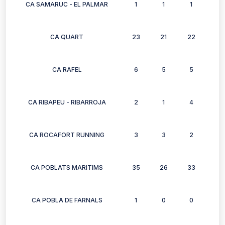
CA SAMARUC - EL PALMAR
1
1
1
1
CA QUART
23
21
22
25
CA RAFEL
6
5
5
6
CA RIBAPEU - RIBARROJA
2
1
4
2
CA ROCAFORT RUNNING
3
3
2
3
CA POBLATS MARITIMS
35
26
33
20
CA POBLA DE FARNALS
1
0
0
0