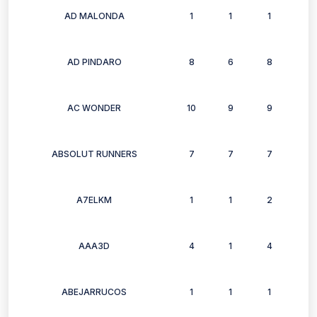
AD MALONDA
1
1
1
1
AD PINDARO
8
6
8
7
AC WONDER
10
9
9
8
ABSOLUT RUNNERS
7
7
7
6
A7ELKM
1
1
2
2
AAA3D
4
1
4
0
ABEJARRUCOS
1
1
1
1