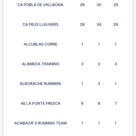
CA POBLA DE VALLBONA
28
30
29
26
CA PEUS LLEUGERS
28
34
29
30
ALCUBLAS CORRE
1
1
1
1
ALAMEDA TRAINING
3
2
3
3
ALBORACHE RUNNERS
1
3
1
0
AE LA PORTE FRESCA
9
9
7
8
ACABAOÂ´S RUNNING TEAM
1
1
1
0