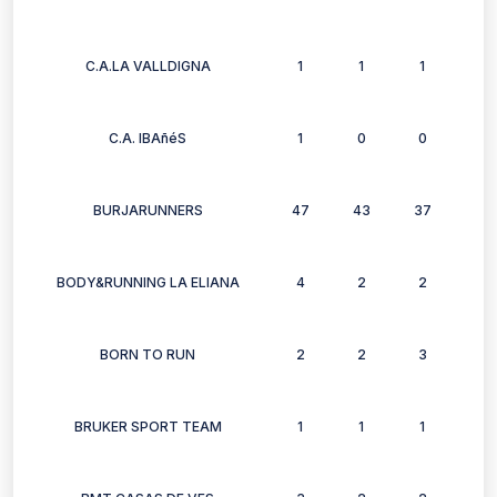
C.A.LA VALLDIGNA
1
1
1
1
C.A. IBAñéS
1
0
0
0
BURJARUNNERS
47
43
37
37
BODY&RUNNING LA ELIANA
4
2
2
1
BORN TO RUN
2
2
3
0
BRUKER SPORT TEAM
1
1
1
1