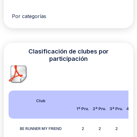
Por categorías
Clasificación de clubes por
participación
Club
1ª Pru.
2ª Pru.
3ª Pru.
4ª Pr
BE RUNNER MY FRIEND
2
2
2
2