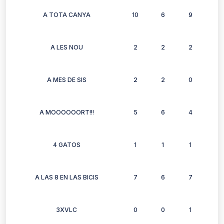
A TOTA CANYA
10
6
9
7
A LES NOU
2
2
2
2
A MES DE SIS
2
2
0
2
A MOOOOOORT!!!
5
6
4
4
4 GATOS
1
1
1
1
A LAS 8 EN LAS BICIS
7
6
7
7
3XVLC
0
0
1
0