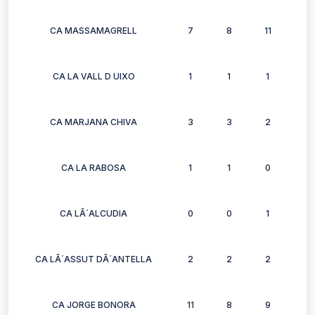
CA MASSAMAGRELL
7
8
11
8
CA LA VALL D UIXO
1
1
1
0
CA MARJANA CHIVA
3
3
2
2
CA LA RABOSA
1
1
0
0
CA LÂ´ALCUDIA
0
0
1
1
CA LÂ´ASSUT DÂ´ANTELLA
2
2
2
2
CA JORGE BONORA
11
8
9
9