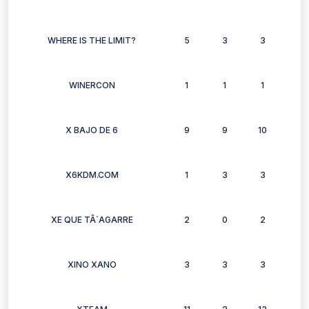
WHERE IS THE LIMIT?
5
3
3
2
WINERCON
1
1
1
1
X BAJO DE 6
9
9
10
9
X6KDM.COM
1
3
3
1
XE QUE TÂ´AGARRE
2
0
2
1
XINO XANO
3
3
3
2