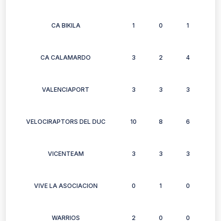
CA BIKILA
1
0
1
1
CA CALAMARDO
3
2
4
4
VALENCIAPORT
3
3
3
3
VELOCIRAPTORS DEL DUC
10
8
6
6
VICENTEAM
3
3
3
3
VIVE LA ASOCIACION
0
1
0
1
WARRIOS
2
0
0
0