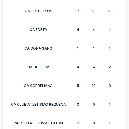
CA ELS COIXOS
15
10
13
12
CA EDETA
4
4
4
2
CA DONA SANG
1
1
1
1
CA CULLERA
4
4
2
2
CA CORRELIANA
5
10
8
6
CA CLUB ATLETISMO REQUENA
0
0
1
1
CA CLUB ATLETISME XATIVA
2
0
1
1