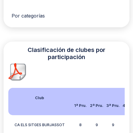
Por categorías
Clasificación de clubes por
participación
Club
1ª Pru.
2ª Pru.
3ª Pru.
4ª Pr
CA ELS SITGES BURJASSOT
8
9
9
11