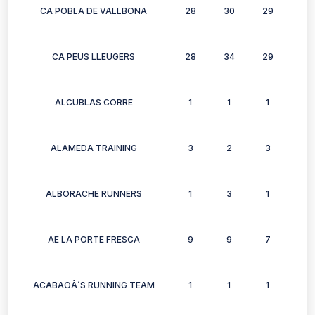
CA POBLA DE VALLBONA
28
30
29
26
CA PEUS LLEUGERS
28
34
29
30
ALCUBLAS CORRE
1
1
1
1
ALAMEDA TRAINING
3
2
3
3
ALBORACHE RUNNERS
1
3
1
0
AE LA PORTE FRESCA
9
9
7
8
ACABAOÂ´S RUNNING TEAM
1
1
1
0