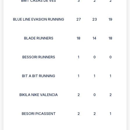
BMT CASAS DE VES
3
2
2
3
BLUE LINE EVASION RUNNING
27
23
19
20
BLADE RUNNERS
18
14
18
14
BESSORI RUNNERS
1
0
0
0
BIT A BIT RUNNING
1
1
1
1
BIKILA NIKE VALENCIA
2
0
2
0
BESORI PICASSENT
2
2
1
1