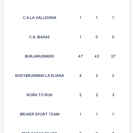
C.A.LA VALLDIGNA
1
1
1
1
C.A. IBAñéS
1
0
0
0
BURJARUNNERS
47
43
37
37
BODY&RUNNING LA ELIANA
4
2
2
1
BORN TO RUN
2
2
3
0
BRUKER SPORT TEAM
1
1
1
1