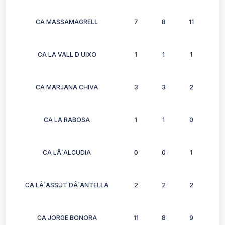
CA MASSAMAGRELL
7
8
11
8
CA LA VALL D UIXO
1
1
1
0
CA MARJANA CHIVA
3
3
2
2
CA LA RABOSA
1
1
0
0
CA LÂ´ALCUDIA
0
0
1
1
CA LÂ´ASSUT DÂ´ANTELLA
2
2
2
2
CA JORGE BONORA
11
8
9
9