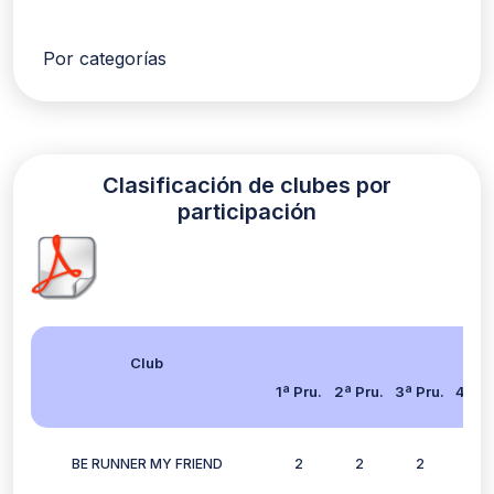
Por categorías
Clasificación de clubes por
participación
Club
1ª Pru.
2ª Pru.
3ª Pru.
4ª Pr
BE RUNNER MY FRIEND
2
2
2
2