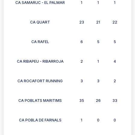
CA SAMARUC - EL PALMAR
1
1
1
1
CA QUART
23
21
22
25
CA RAFEL
6
5
5
6
CA RIBAPEU - RIBARROJA
2
1
4
2
CA ROCAFORT RUNNING
3
3
2
3
CA POBLATS MARITIMS
35
26
33
20
CA POBLA DE FARNALS
1
0
0
0