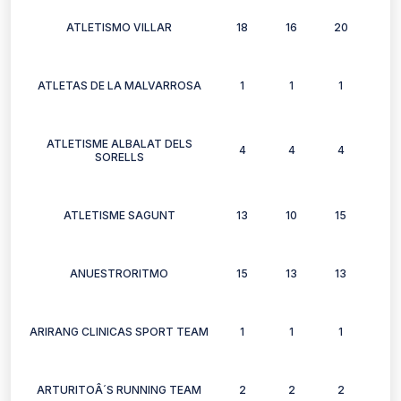
ATLETISMO VILLAR
18
16
20
14
ATLETAS DE LA MALVARROSA
1
1
1
1
ATLETISME ALBALAT DELS
4
4
4
2
SORELLS
ATLETISME SAGUNT
13
10
15
7
ANUESTRORITMO
15
13
13
9
ARIRANG CLINICAS SPORT TEAM
1
1
1
0
ARTURITOÂ´S RUNNING TEAM
2
2
2
2