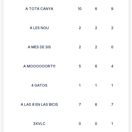
A TOTA CANYA
10
6
9
7
A LES NOU
2
2
2
2
A MES DE SIS
2
2
0
2
A MOOOOOORT!!!
5
6
4
4
4 GATOS
1
1
1
1
A LAS 8 EN LAS BICIS
7
6
7
7
3XVLC
0
0
1
0