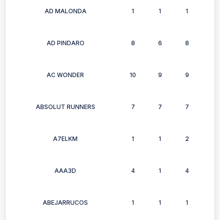
AD MALONDA
1
1
1
1
AD PINDARO
8
6
8
7
AC WONDER
10
9
9
8
ABSOLUT RUNNERS
7
7
7
6
A7ELKM
1
1
2
2
AAA3D
4
1
4
0
ABEJARRUCOS
1
1
1
1