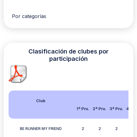
Por categorías
Clasificación de clubes por
participación
Club
1ª Pru.
2ª Pru.
3ª Pru.
4ª Pr
BE RUNNER MY FRIEND
2
2
2
2