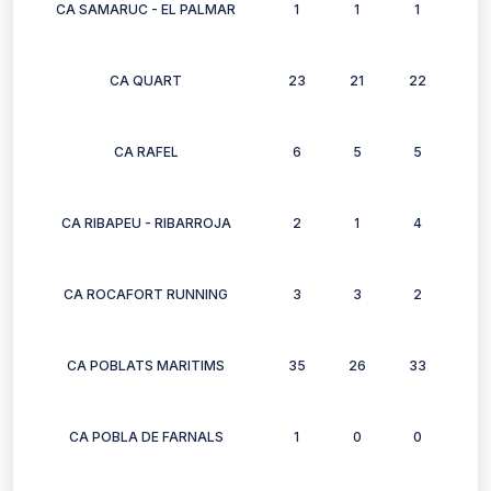
CA SAMARUC - EL PALMAR
1
1
1
1
CA QUART
23
21
22
25
CA RAFEL
6
5
5
6
CA RIBAPEU - RIBARROJA
2
1
4
2
CA ROCAFORT RUNNING
3
3
2
3
CA POBLATS MARITIMS
35
26
33
20
CA POBLA DE FARNALS
1
0
0
0