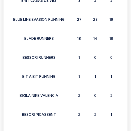
BMT CASAS DE VES
3
2
2
3
BLUE LINE EVASION RUNNING
27
23
19
20
BLADE RUNNERS
18
14
18
14
BESSORI RUNNERS
1
0
0
0
BIT A BIT RUNNING
1
1
1
1
BIKILA NIKE VALENCIA
2
0
2
0
BESORI PICASSENT
2
2
1
1