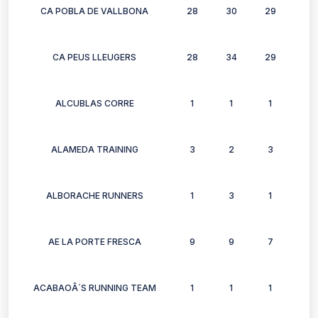
CA POBLA DE VALLBONA
28
30
29
26
CA PEUS LLEUGERS
28
34
29
30
ALCUBLAS CORRE
1
1
1
1
ALAMEDA TRAINING
3
2
3
3
ALBORACHE RUNNERS
1
3
1
0
AE LA PORTE FRESCA
9
9
7
8
ACABAOÂ´S RUNNING TEAM
1
1
1
0