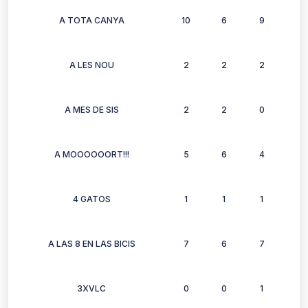
A TOTA CANYA
10
6
9
7
A LES NOU
2
2
2
2
A MES DE SIS
2
2
0
2
A MOOOOOORT!!!
5
6
4
4
4 GATOS
1
1
1
1
A LAS 8 EN LAS BICIS
7
6
7
7
3XVLC
0
0
1
0