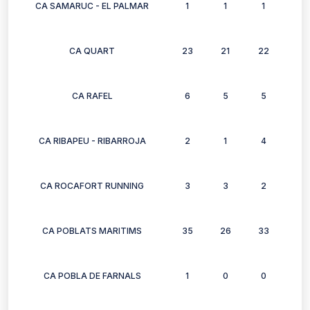
CA SAMARUC - EL PALMAR
1
1
1
1
CA QUART
23
21
22
25
CA RAFEL
6
5
5
6
CA RIBAPEU - RIBARROJA
2
1
4
2
CA ROCAFORT RUNNING
3
3
2
3
CA POBLATS MARITIMS
35
26
33
20
CA POBLA DE FARNALS
1
0
0
0