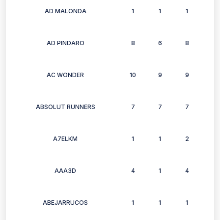
AD MALONDA
1
1
1
1
AD PINDARO
8
6
8
7
AC WONDER
10
9
9
8
ABSOLUT RUNNERS
7
7
7
6
A7ELKM
1
1
2
2
AAA3D
4
1
4
0
ABEJARRUCOS
1
1
1
1