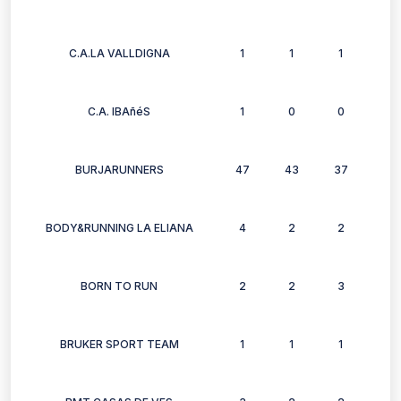
C.A.LA VALLDIGNA
1
1
1
1
C.A. IBAñéS
1
0
0
0
BURJARUNNERS
47
43
37
37
BODY&RUNNING LA ELIANA
4
2
2
1
BORN TO RUN
2
2
3
0
BRUKER SPORT TEAM
1
1
1
1