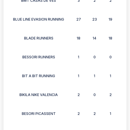
BMT CASAS DE VES
3
2
2
3
BLUE LINE EVASION RUNNING
27
23
19
20
BLADE RUNNERS
18
14
18
14
BESSORI RUNNERS
1
0
0
0
BIT A BIT RUNNING
1
1
1
1
BIKILA NIKE VALENCIA
2
0
2
0
BESORI PICASSENT
2
2
1
1