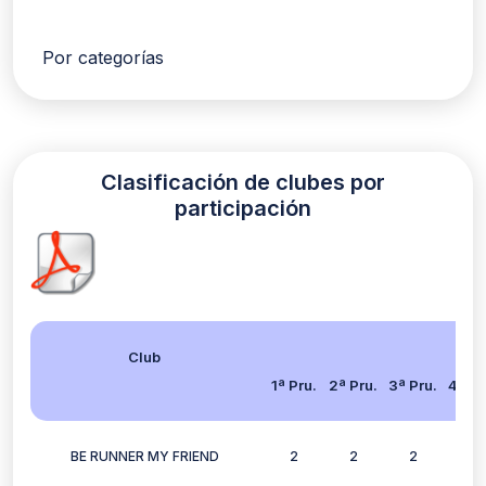
Por categorías
Clasificación de clubes por
participación
Club
1ª Pru.
2ª Pru.
3ª Pru.
4ª Pr
BE RUNNER MY FRIEND
2
2
2
2