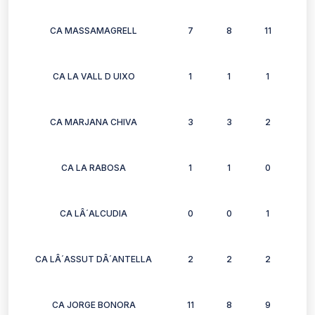
CA MASSAMAGRELL
7
8
11
8
CA LA VALL D UIXO
1
1
1
0
CA MARJANA CHIVA
3
3
2
2
CA LA RABOSA
1
1
0
0
CA LÂ´ALCUDIA
0
0
1
1
CA LÂ´ASSUT DÂ´ANTELLA
2
2
2
2
CA JORGE BONORA
11
8
9
9