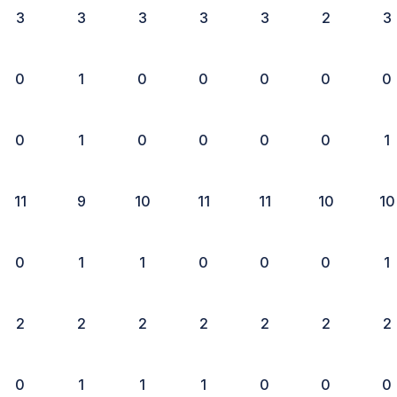
3
3
3
3
3
2
3
0
1
0
0
0
0
0
0
1
0
0
0
0
1
11
9
10
11
11
10
10
0
1
1
0
0
0
1
2
2
2
2
2
2
2
0
1
1
1
0
0
0