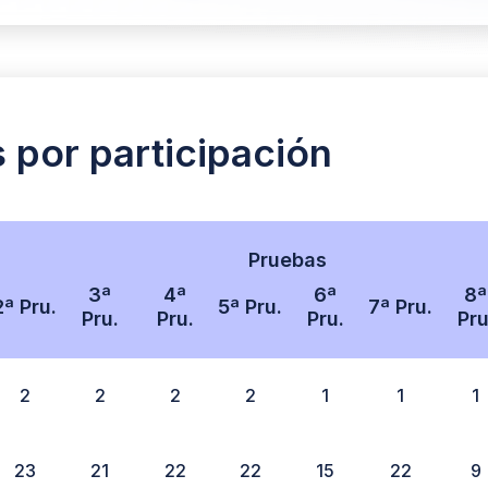
s por participación
Pruebas
3ª
4ª
6ª
8ª
2ª Pru.
5ª Pru.
7ª Pru.
Pru.
Pru.
Pru.
Pru
2
2
2
2
1
1
1
23
21
22
22
15
22
9