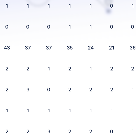
1
1
1
1
1
0
1
0
0
0
1
1
0
0
43
37
37
35
24
21
36
2
2
1
2
1
2
2
2
3
0
2
2
2
1
1
1
1
1
1
1
1
2
2
3
2
2
0
1