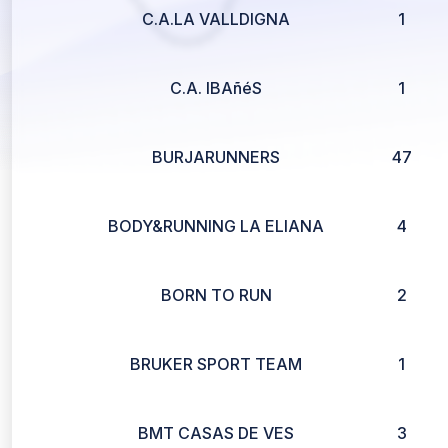
C.A.LA VALLDIGNA
1
C.A. IBAñéS
1
BURJARUNNERS
47
BODY&RUNNING LA ELIANA
4
BORN TO RUN
2
BRUKER SPORT TEAM
1
BMT CASAS DE VES
3