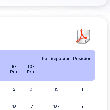
Participación
Posición
9ª
10ª
.
Pru.
Pru.
2
0
15
1
19
17
197
2