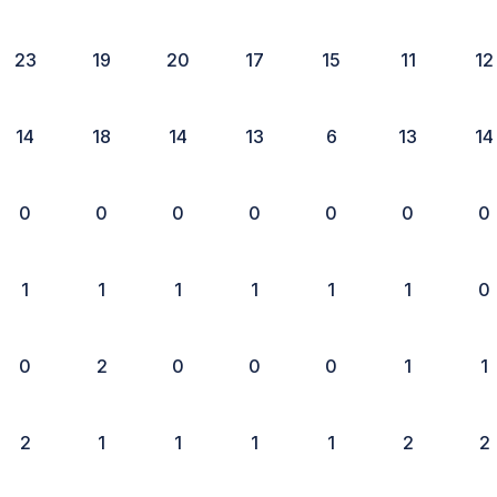
23
19
20
17
15
11
12
14
18
14
13
6
13
14
0
0
0
0
0
0
0
1
1
1
1
1
1
0
0
2
0
0
0
1
1
2
1
1
1
1
2
2