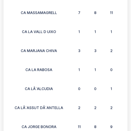
CA MASSAMAGRELL
7
8
11
8
CA LA VALL D UIXO
1
1
1
0
CA MARJANA CHIVA
3
3
2
2
CA LA RABOSA
1
1
0
0
CA LÂ´ALCUDIA
0
0
1
1
CA LÂ´ASSUT DÂ´ANTELLA
2
2
2
2
CA JORGE BONORA
11
8
9
9