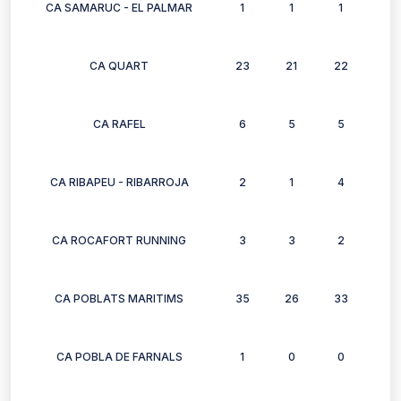
CA SAMARUC - EL PALMAR
1
1
1
1
CA QUART
23
21
22
25
CA RAFEL
6
5
5
6
CA RIBAPEU - RIBARROJA
2
1
4
2
CA ROCAFORT RUNNING
3
3
2
3
CA POBLATS MARITIMS
35
26
33
20
CA POBLA DE FARNALS
1
0
0
0