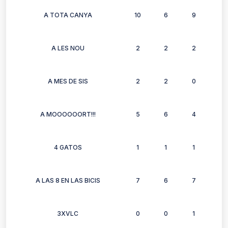
A TOTA CANYA
10
6
9
7
A LES NOU
2
2
2
2
A MES DE SIS
2
2
0
2
A MOOOOOORT!!!
5
6
4
4
4 GATOS
1
1
1
1
A LAS 8 EN LAS BICIS
7
6
7
7
3XVLC
0
0
1
0