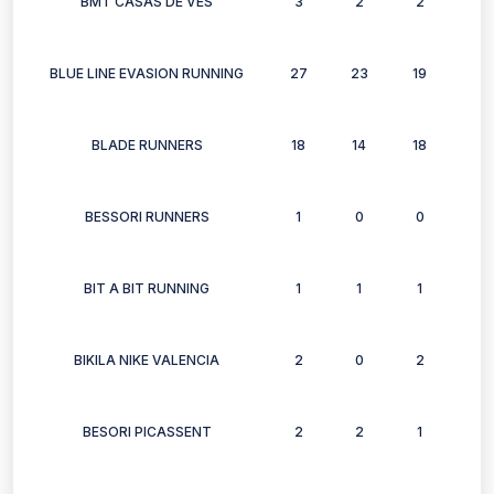
BMT CASAS DE VES
3
2
2
3
BLUE LINE EVASION RUNNING
27
23
19
20
BLADE RUNNERS
18
14
18
14
BESSORI RUNNERS
1
0
0
0
BIT A BIT RUNNING
1
1
1
1
BIKILA NIKE VALENCIA
2
0
2
0
BESORI PICASSENT
2
2
1
1