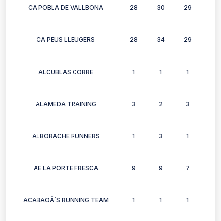
CA POBLA DE VALLBONA
28
30
29
26
CA PEUS LLEUGERS
28
34
29
30
ALCUBLAS CORRE
1
1
1
1
ALAMEDA TRAINING
3
2
3
3
ALBORACHE RUNNERS
1
3
1
0
AE LA PORTE FRESCA
9
9
7
8
ACABAOÂ´S RUNNING TEAM
1
1
1
0