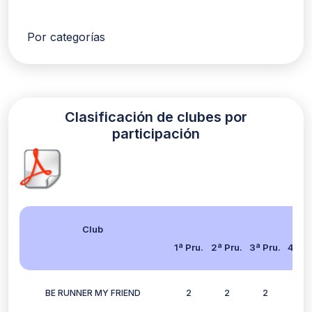
Por categorías
Clasificación de clubes por
participación
Club
1ª Pru.
2ª Pru.
3ª Pru.
4ª Pr
BE RUNNER MY FRIEND
2
2
2
2