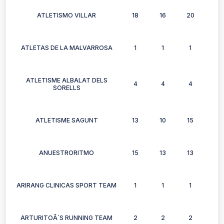
ATLETISMO VILLAR
18
16
20
14
ATLETAS DE LA MALVARROSA
1
1
1
1
ATLETISME ALBALAT DELS
4
4
4
2
SORELLS
ATLETISME SAGUNT
13
10
15
7
ANUESTRORITMO
15
13
13
9
ARIRANG CLINICAS SPORT TEAM
1
1
1
0
ARTURITOÂ´S RUNNING TEAM
2
2
2
2