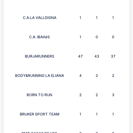
C.A.LA VALLDIGNA
1
1
1
1
C.A. IBAñéS
1
0
0
0
BURJARUNNERS
47
43
37
37
BODY&RUNNING LA ELIANA
4
2
2
1
BORN TO RUN
2
2
3
0
BRUKER SPORT TEAM
1
1
1
1