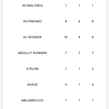
AD MALONDA
1
1
1
1
AD PINDARO
8
6
8
7
AC WONDER
10
9
9
8
ABSOLUT RUNNERS
7
7
7
6
A7ELKM
1
1
2
2
AAA3D
4
1
4
0
ABEJARRUCOS
1
1
1
1