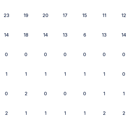
23
19
20
17
15
11
12
14
18
14
13
6
13
14
0
0
0
0
0
0
0
1
1
1
1
1
1
0
0
2
0
0
0
1
1
2
1
1
1
1
2
2