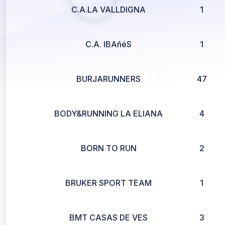
C.A.LA VALLDIGNA
1
C.A. IBAñéS
1
BURJARUNNERS
47
BODY&RUNNING LA ELIANA
4
BORN TO RUN
2
BRUKER SPORT TEAM
1
BMT CASAS DE VES
3