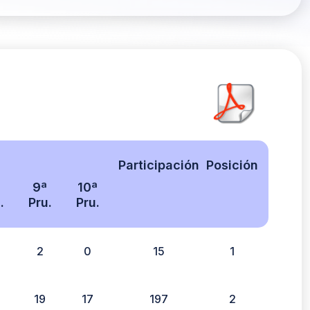
Participación
Posición
9ª
10ª
.
Pru.
Pru.
2
0
15
1
19
17
197
2