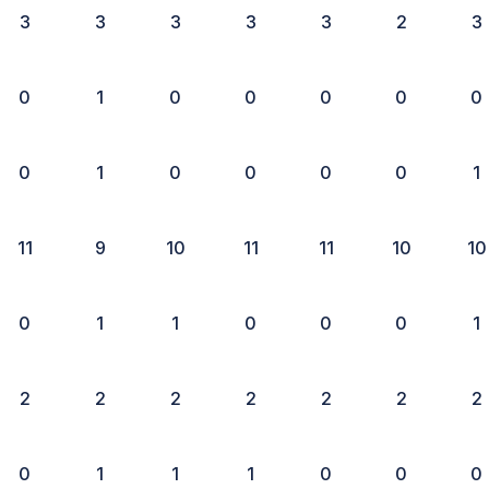
3
3
3
3
3
2
3
0
1
0
0
0
0
0
0
1
0
0
0
0
1
11
9
10
11
11
10
10
0
1
1
0
0
0
1
2
2
2
2
2
2
2
0
1
1
1
0
0
0