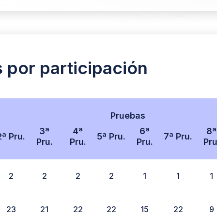
s por participación
Pruebas
3ª
4ª
6ª
8ª
2ª Pru.
5ª Pru.
7ª Pru.
Pru.
Pru.
Pru.
Pru
2
2
2
2
1
1
1
23
21
22
22
15
22
9