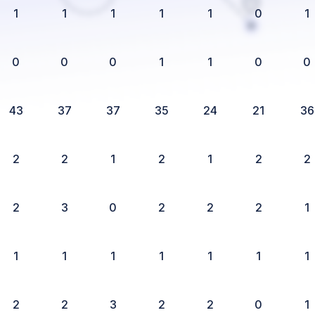
1
1
1
1
1
0
1
0
0
0
1
1
0
0
43
37
37
35
24
21
36
2
2
1
2
1
2
2
2
3
0
2
2
2
1
1
1
1
1
1
1
1
2
2
3
2
2
0
1